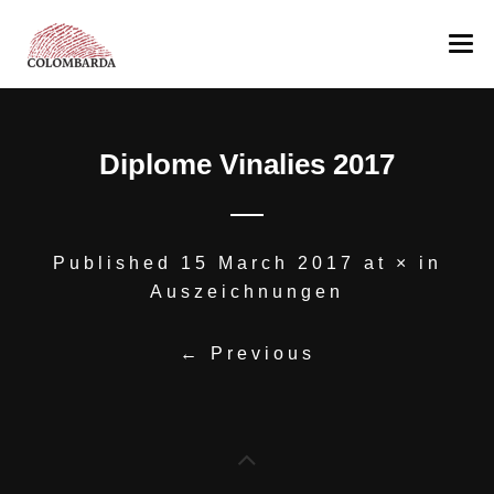
COLOMBARDA
Diplome Vinalies 2017
PRODUKTION
Das Anwesen
WEIN
Die Hügel der Romagna
AUSZEICHNUNGEN
Unser Team
Albana
Published
15 March 2017
at
×
in
Auszeichnungen
ANDERE PRODUKTE
Pagadebit
MEDIA
Sangiovese
Öl
← Previous
KONTAKT
Sangiovese Ca’ Manacca