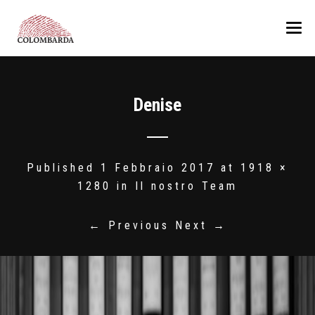
COLOMBARDA
Denise
LA PRODUZIONE
La Tenuta
VINI
I Colli Romagnoli
PREMI
Il nostro Team
Albana
Published
1 Febbraio 2017
at
1918 ×
1280
in
Il nostro Team
ALTRI PRODOTTI
Pagadebit
MEDIA
ReBël bianco
Olio
← Previous
Next →
CONTATTI
Sangiovese
Sangiovese Ca’ Manacca