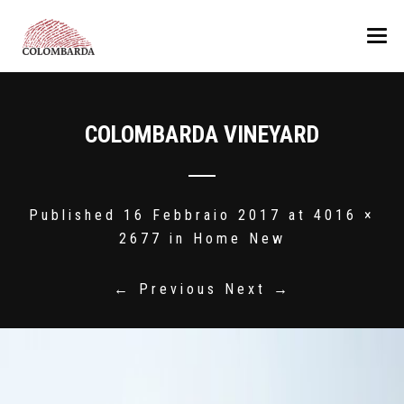
COLOMBARDA
COLOMBARDA VINEYARD
LA PRODUZIONE
La Tenuta
VINI
I Colli Romagnoli
PREMI
Il nostro Team
Albana
Published
16 Febbraio 2017
at
4016 ×
2677
in
Home New
ALTRI PRODOTTI
Pagadebit
MEDIA
ReBël bianco
Olio
← Previous
Next →
CONTATTI
Sangiovese
Sangiovese Ca’ Manacca