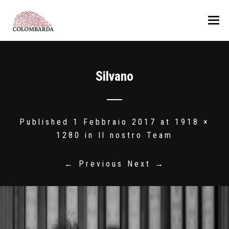
COLOMBARDA
Silvano
LA PRODUZIONE
La Tenuta
VINI
I Colli Romagnoli
PREMI
Il nostro Team
Albana
Published
1 Febbraio 2017
at
1918 ×
1280
in
Il nostro Team
ALTRI PRODOTTI
Pagadebit
MEDIA
ReBël bianco
Olio
← Previous
Next →
CONTATTI
Sangiovese
Sangiovese Ca’ Manacca